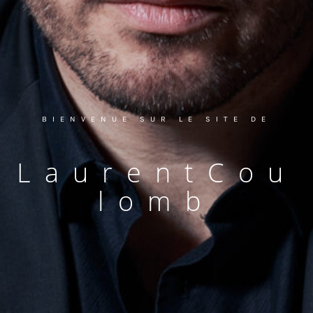
BIENVENUE SUR LE SITE DE
L
a
u
r
e
n
t
C
o
u
l
o
m
b