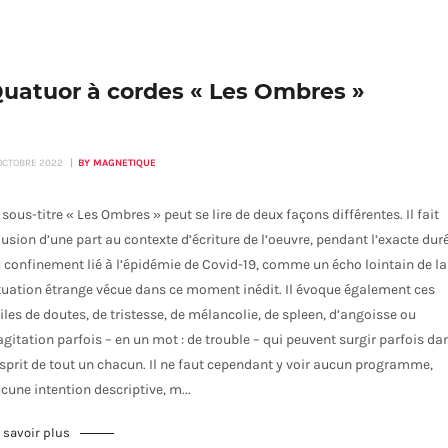
uatuor à cordes « Les Ombres »
 OCTOBRE 2022
BY MAGNETIQUE
 sous-titre « Les Ombres » peut se lire de deux façons différentes. Il fait
lusion d’une part au contexte d’écriture de l’oeuvre, pendant l’exacte dur
 confinement lié à l’épidémie de Covid-19, comme un écho lointain de la
tuation étrange vécue dans ce moment inédit. Il évoque également ces
iles de doutes, de tristesse, de mélancolie, de spleen, d’angoisse ou
agitation parfois – en un mot : de trouble – qui peuvent surgir parfois da
esprit de tout un chacun. Il ne faut cependant y voir aucun programme,
cune intention descriptive, m...
 savoir plus