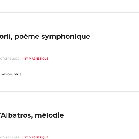
orii, poème symphonique
 OCTOBRE 2022
BY MAGNETIQUE
 savoir plus
’Albatros, mélodie
 OCTOBRE 2022
BY MAGNETIQUE