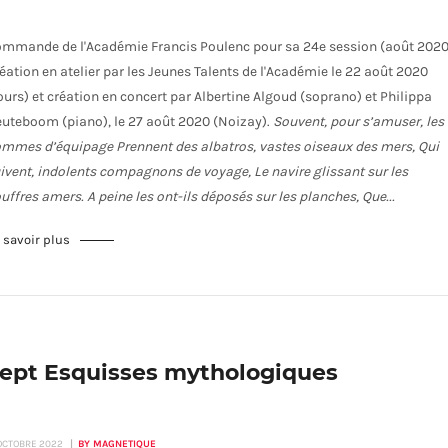
mmande de l'Académie Francis Poulenc pour sa 24e session (août 2020
éation en atelier par les Jeunes Talents de l'Académie le 22 août 2020
ours) et création en concert par Albertine Algoud (soprano) et Philippa
uteboom (piano), le 27 août 2020 (Noizay).
Souvent, pour s’amuser, les
ommes d’équipage
Prennent des albatros, vastes oiseaux des mers,
Qui
ivent, indolents compagnons de voyage,
Le navire glissant sur les
uffres amers.
A peine les ont-ils déposés sur les planches,
Que...
 savoir plus
ept Esquisses mythologiques
 OCTOBRE 2022
BY MAGNETIQUE