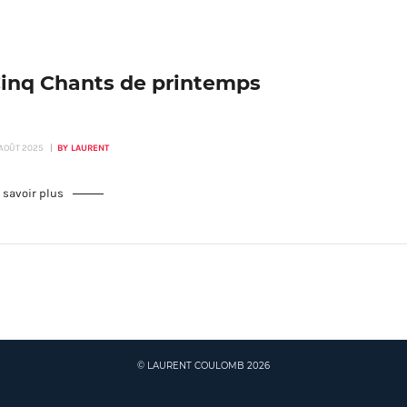
inq Chants de printemps
 AOÛT 2025
BY LAURENT
 savoir plus
© LAURENT COULOMB 2026