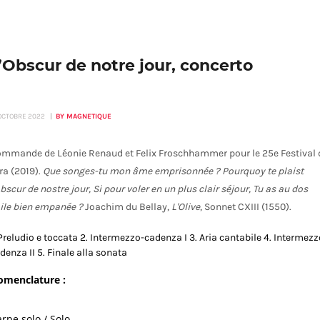
’Obscur de notre jour, concerto
 OCTOBRE 2022
BY MAGNETIQUE
mmande de Léonie Renaud et Felix Froschhammer pour le 25e Festival 
ra (2019).
Que songes-tu mon âme emprisonnée ?
Pourquoy te plaist
obscur de nostre jour,
Si pour voler en un plus clair séjour,
Tu as au dos
aile bien empanée ?
Joachim du Bellay,
L'Olive
, Sonnet CXIII (1550).
 Preludio e toccata 2. Intermezzo-cadenza I 3. Aria cantabile 4. Intermezz
denza II 5. Finale alla sonata
omenclature :
rpe solo / Solo...