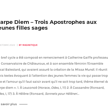
arpe Diem – Trois Apostrophes aux
eunes filles sages
 OCTOBRE 2022
BY MAGNETIQUE
 bref cycle a été composé en remerciement à Catherine Gaiffe professeu
 Conservatoire de Châteuroux, et à son ensemble féminin l'Ensemble
cal Balestard, qui avaient assuré la création de la
Missa Mundi
. Il réunit
ois textes évoquant à l'attention des jeunes femmes la vie qui passe trop
te et l'amour qu'il faut saisir avant qu'il ne soit trop tard, thème éternel d
rpe diem ».
1. À Leuconoé (Horace,
Odes
, I, 11) 2. À Cassandre (Ronsard,
des
, I, 17) 3. À Hélène (Ronsard,
Sonnets pour Hélène<...
 savoir plus