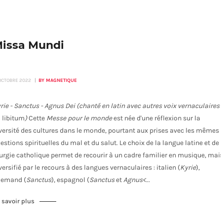
issa Mundi
 OCTOBRE 2022
BY MAGNETIQUE
rie - Sanctus - Agnus Dei (chanté en latin avec autres voix vernaculaires
 libitum
)
Cette
Messe pour le monde
est née d'une réflexion sur la
versité des cultures dans le monde, pourtant aux prises avec les mêmes
estions spirituelles du mal et du salut. Le choix de la langue latine et de 
turgie catholique permet de recourir à un cadre familier en musique, mai
versifié par le recours à des langues vernaculaires : italien (
Kyrie
),
lemand (
Sanctus
), espagnol (
Sanctus
et
Agnus<...
 savoir plus