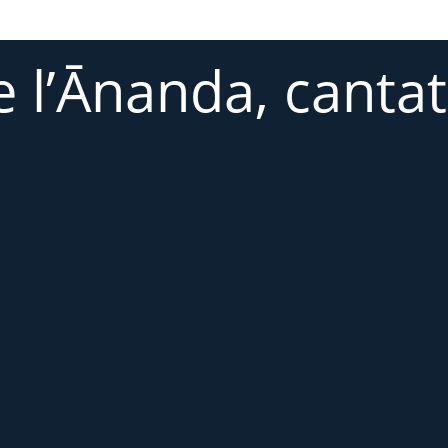
 l’Ānanda, canta